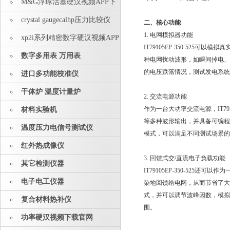
M&G浮球活塞硬汉视频APP下
载安装
crystal gaugecalhp压力比较仪
二、核心功能
1. 电网模拟器功能
xp2i系列精密数字硬汉视频APP
IT79105EP-350-525可以模
下载安装
数字多用表 万用表
种电网扰动波形，如瞬间掉电
的电压跌落情况，测试发电系
进口多功能校准仪
干体炉 温度计量炉
2. 交流电源功能
作为一台大功率交流电源，IT7910
材料实验机
等多种波形输出，并具备可编程输出
温度压力电信号测试仪
模式，可以满足不同测试场景的需
红外热成像仪
3. 回馈式交/直流电子负载功能
其它检测仪器
IT79105EP-350-525
电子电工仪器
染地回馈给电网，从而节省了大量用
式，并可以调节波峰因数，
复合材料热补仪
围。
功率硬汉视频下载官网