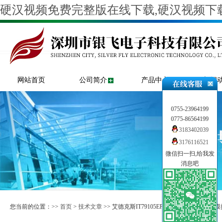
硬汉视频免费完整版在线下载,硬汉视频下载
网站首页
公司简介
产品中心
新闻
0755-23964199
0775-86564199
3183402039
3176116521
微信扫一扫,给我发
消息吧
您当前的位置：>>
首页
>
技术文章
>> 艾德克斯IT79105EP-350-525回馈