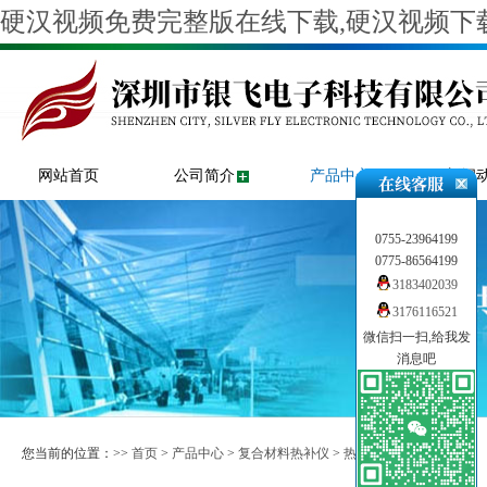
硬汉视频免费完整版在线下载,硬汉视频下载
网站首页
公司简介
产品中心
新闻
0755-23964199
0775-86564199
3183402039
3176116521
微信扫一扫,给我发
消息吧
您当前的位置：>>
首页
>
产品中心
>
复合材料热补仪
>
热补仪