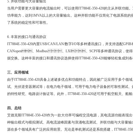
5. 并联功能与大容量输出
当用户需要更大容量的电流输出时，可以使用IT7884E-350-420的主从并联功能
功率能力，达到1MVA以上的大容量输出。这种并联功能不仅简化了电源系统的搭
了系统的稳定性和可靠性。
6. 丰富的接口与通讯协议
IT7884E-350-420内置USB/CAN/LAN/数字I/O等多种通讯接口，并支持选配GPIB
CANopen、Modbus、LXI、SCPI等多种通讯协议
据交换。这种丰富的接口和通讯协议选择使得IT7884E-350-420能够轻松集成到各种
三、应用领域
由于IT7884E-350-420具备上述诸多优点和功能特点，因此被广泛应用于多个领
试、光伏逆变器测试等；在电力电子领域，可用于电力电子设备的可靠性测试、效
的特性研究、电路设计验证等。此外，IT7884E-350-420还可用于航空航天、船舶
四、总结
艾德克斯IT7884E-350-420作为一款大功率可编程交流电源，其电流源功能表现出色
种输出模式与模拟测试、高电流波峰因素与浪涌电流测试、并联功能与大
源在多个领域具有广泛的应用前景。无论是单机测试还是系统搭建，IT7884E-350