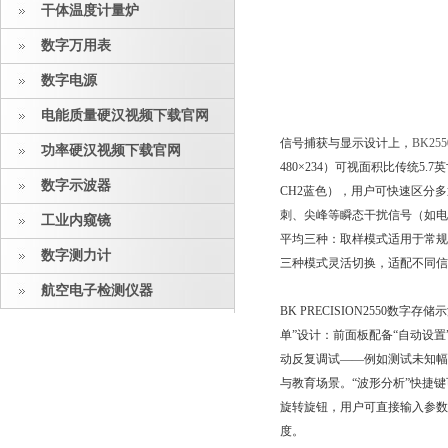
干体温度计量炉
数字万用表
数字电源
电能质量硬汉视频下载官网
信号捕获与显示设计上，
BK2
功率硬汉视频下载官网
480×234）可视面积比传统5.7
数字示波器
CH2蓝色），用户可快速区分
刺、尖峰等瞬态干扰信号（如电源
工业内窥镜
平均三种：取样模式适用于常
数字测力计
三种模式灵活切换，适配不同信号
航空电子检测仪器
BK PRECISION2550数
单”设计：前面板配备“自动设置”键
动反复调试——例如测试未知幅度与
与教育场景。“波形分析”快捷
旋转旋钮，用户可直接输入参
度。