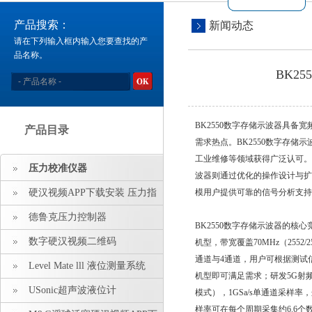
产品搜索：
新闻动态
请在下列输入框内输入您要查找的产
品名称。
BK2
BK2550数字存储示波器具备宽频
产品目录
需求热点。BK2550数字存储示波
工业维修等领域获得广泛认可
压力校准仪器
波器则通过优化的操作设计与扩展功
硬汉视频APP下载安装 压力指
模用户提供可靠的信号分析支持
示仪 压力标准源
德鲁克压力控制器
BK2550数字存储示波器的核心
数字硬汉视频二维码
机型，带宽覆盖70MHz（2552/2553
通道与4通道，用户可根据测试
Level Mate lll 液位测量系统
机型即可满足需求；研发5G射频
USonic超声波液位计
模式），1GSa/s单通道采样
样率可在每个周期采集约6.6个数据点