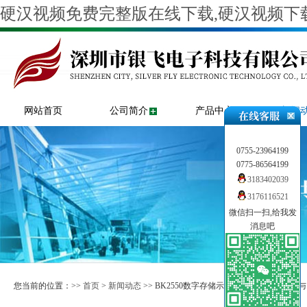
硬汉视频免费完整版在线下载,硬汉视频下载
网站首页
公司简介
产品中心
新闻
0755-23964199
0775-86564199
3183402039
3176116521
微信扫一扫,给我发
消息吧
您当前的位置：>>
首页
>
新闻动态
>> BK2550数字存储示波器具备宽频段覆盖