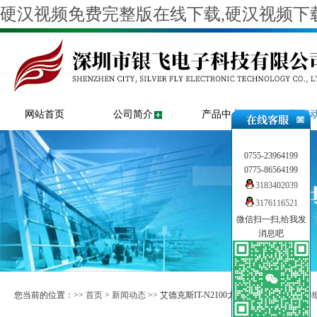
硬汉视频免费完整版在线下载,硬汉视频下载
网站首页
公司简介
产品中心
新闻
0755-23964199
0775-86564199
3183402039
3176116521
微信扫一扫,给我发
消息吧
您当前的位置：>>
首页
>
新闻动态
>> 艾德克斯IT-N2100太阳能阵列模拟器的详