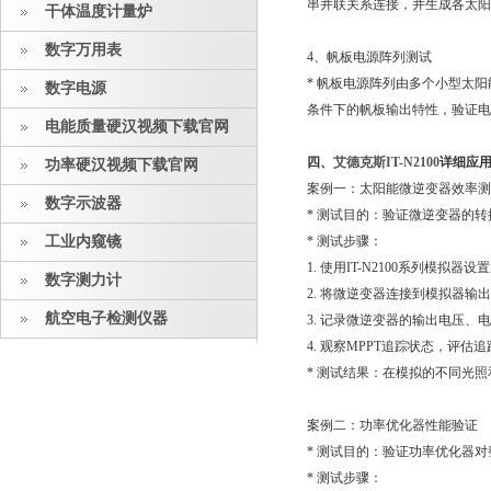
串并联关系连接，并生成各
干体温度计量炉
数字万用表
4、帆板电源阵列测试
* 帆板电源阵列由多个小型太阳能
数字电源
条件下的帆板输出特性，验证电
电能质量硬汉视频下载官网
四、
艾德克斯IT-N2100
详细应
功率硬汉视频下载官网
案例一：太阳能微逆变器效率
数字示波器
* 测试目的：验证微逆变器的转换
工业内窥镜
* 测试步骤：
1. 使用IT-N2100系列模拟器设
数字测力计
2. 将微逆变器连接到模拟器输出端
航空电子检测仪器
3. 记录微逆变器的输出电压、电流和
4. 观察MPPT追踪状态，评估
* 测试结果：在模拟的不同光照和
案例二：功率优化器性能验证
* 测试目的：验证功率优化器
* 测试步骤：