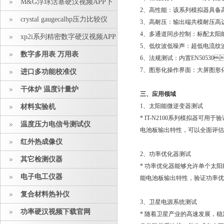
M&G浮球活塞硬汉视频APP下
2、高性能：该系列模拟
载安装
crystal gaugecalhp压力比较仪
3、高耐压：输出端共模耐压
4、多通道同步控制：标配太
xp2i系列精密数字硬汉视频APP
5、低纹波低噪声：超低电流纹
下载安装
数字多用表 万用表
6、法规测试：内置EN505
7、图形化操作界面：大屏图形化
进口多功能校准仪
干体炉 温度计量炉
三、应用领域
1、太阳能微逆变器测试
材料实验机
* IT-N2100系列模拟器可用
温度压力电信号测试仪
电池板输出特性，可以全面评
红外热成像仪
2、功率优化器测试
其它检测仪器
* 功率优化器能够允许单个太阳能板
电子电工仪器
能电池板输出特性，验证功
复合材料热补仪
3、卫星电源系统测试
功率硬汉视频下载官网
* 随着卫星产业的高速发展