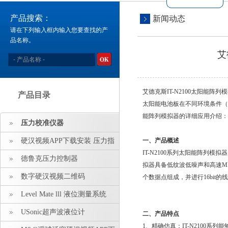
产品搜索：
新闻动态
请在下列输入框内输入您要查找的产
品名称。
艾
艾德克斯IT-N2100太阳能阵列
产品目录
太阳能电池板在不同环境条件（如温度
能阵列模拟器的详细应用介绍：
压力校准仪器
硬汉视频APP下载安装 压力指
一、产品概述
IT-N2100系列太阳能阵列模拟器
示仪 压力标准源
德鲁克压力控制器
拟器具备低纹波低噪声和高速MPP
数字硬汉视频二维码
个数据点组成，并进行16bit的
Level Mate lll 液位测量系统
USonic超声波液位计
二、产品特点
1、精确仿真：IT-N2100