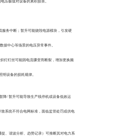
暂升的电压极值对设备的累积损害。
或服务中断；暂升可能烧毁电源模块，引发硬
时预警数据中心等场景的电压异常事件。
；白炽灯灯丝可能因电流骤变而断裂，增加更换频
析照明设备的损耗规律。
暗示暂降/ 暂升可能导致生产线停机或设备低效运
可能导致系统不符合电网标准，面临监管处罚或供电
捕捉、谐波分析、趋势记录）可推断其对电力系