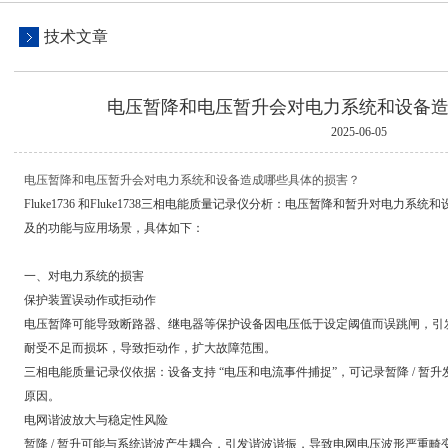
技术文章
电压暂降和电压暂升会对电力系统和设备造成
2025-06-05
电压暂降和电压暂升会对电力系统和设备造成哪些具体的损害？
Fluke1736 和Fluke1738三相电能质量记录仪分析：电压暂降和暂升对电
及的功能与应用场景，具体如下：
一、对电力系统的损害
保护装置误动作或拒动作
电压暂降可能导致断路器、继电器等保护设备因电压低于设定阈值而误跳闸，引
耐受不足而损坏，导致拒动作，扩大故障范围。
三相电能质量记录仪依据：设备支持 “电压和电流事件捕捉”，可记录暂降 /
原因。
电网谐波放大与稳定性风险
暂降 / 暂升可能与系统谐波产生耦合，引发谐波谐振，导致电网电压波形严重畸变