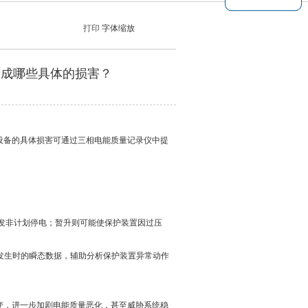
打印
字体缩放
哪些具体的损害？
力系统和设备的具体损害可通过三相电能质量记录仪中提
发非计划停电；暂升则可能使保护装置因过压
 暂升发生时的瞬态数据，辅助分析保护装置异常动作
，进一步加剧电能质量恶化，甚至威胁系统稳