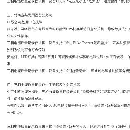
三相电能质量记录仪依据：设备可记录 “电压最小值 / 最大值”，追踪暂降 / 
三、对商业与民用设备的影响
IT 设备与数据中心故障
服务器、网络设备在电压暂降时可能因UPS切换延迟而意外关机，导致数据丢失
件永久性损坏。
三相电能质量记录仪依据：设备支持 “通过 Fluke Connect 远程监控”，可实
照明系统与家电寿命缩短
荧光灯、LED灯具在暂降 / 暂升时可能因镇流器或驱动电源过压 / 欠压而烧毁
率。
三相电能质量记录仪依据：设备支持 “长期趋势记录”，可通过电压波动频率分
四、三相电能质量记录仪中明确提及的关联损害
生产中断与能效损失：三相电能质量记录仪提到 “负载分析”和 “能源评估”，
行，间接增加能耗成本。
合规性风险：设备支持 “EN50160电能质量合规性分析”，而暂降 / 暂升超标
合同纠纷。
三相电能质量记录仪虽未直接列举暂降 / 暂升的损害，但通过设备功能（如事件