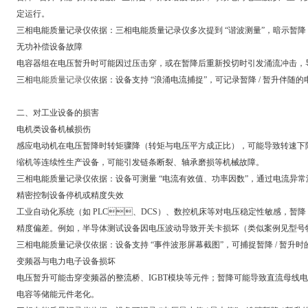
定运行。
三相电能质量记录仪依据：三相电能质量记录仪多次提到 “谐波测量”，暗示暂降 /
无功补偿设备故障
电容器组在电压暂升时可能因过压击穿，或在暂降后重新投切时引发涌流冲击，
三相
电能质量记录仪
依据：设备支持 “浪涌电流捕捉”，可记录暂降 / 暂升伴
二、对工业设备的损害
电机类设备机械损伤
感应电动机在电压暂降时转矩骤降（转矩与电压平方成正比），可能导致转速下降、堵
缩机等连续性生产设备，可能引发链条断裂、轴承磨损等机械故障。
三相电能质量记录仪依据：设备可测量 “电流有效值、功率因数”，通过电流异常
精密控制设备停机或精度失效
工业自动化系统（如 PLC、DCS）、数控机床等对电压稳定性敏感，暂
精度偏差。例如，半导体测试设备因电压波动导致开关卡损坏（类似案例见型号特
三相电能质量记录仪依据：设备支持 “事件波形屏幕截图”，可捕捉暂降 / 暂升时的
变频器与电力电子设备损坏
电压暂升可能击穿变频器的整流桥、IGBT模块等元件；暂降可能导致直流母线电压
电容等储能元件老化。