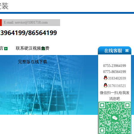
安装
E-mail:
service@1001718.com
言
联系硬汉视频免费
完整版在线下载
0755-23964199
0775-86564199
3183402039
3176116521
微信扫一扫,给我发
消息吧