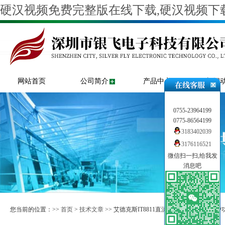
硬汉视频免费完整版在线下载,硬汉视频下载
网站首页
公司简介
产品中心
新闻
0755-23964199
0775-86564199
3183402039
3176116521
微信扫一扫,给我发
消息吧
您当前的位置：>>
首页
>
技术文章
>> 艾德克斯IT8811直流可编程电子负载保护