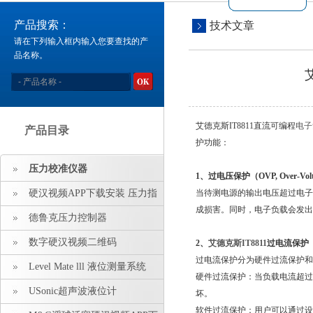
产品搜索：
技术文章
请在下列输入框内输入您要查找的产
品名称。
艾德克斯IT8811直流可编程
电子
产品目录
护功能：
压力校准仪器
1、过电压保护（OVP, Over-Voltage 
硬汉视频APP下载安装 压力指
当待测电源的输出电压超过电子负
成损害。同时，电子负载会
示仪 压力标准源
德鲁克压力控制器
数字硬汉视频二维码
2、
艾德克斯
IT8811
过电流保护（OCP
过电流保护分为硬件过流保护和软件
Level Mate lll 液位测量系统
硬件过流保护：当负载电流超过电
USonic超声波液位计
坏。
软件过流保护：用户可以