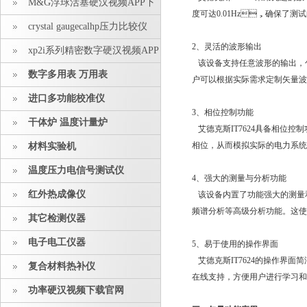
M&G浮球活塞硬汉视频APP下
度可达0.01Hz，确保了测试的
载安装
crystal gaugecalhp压力比较仪
2、灵活的波形输出
xp2i系列精密数字硬汉视频APP
该设备支持任意波形的输出，包括正
下载安装
数字多用表 万用表
户可以根据实际需求定制矢量波形
进口多功能校准仪
3、相位控制功能
干体炉 温度计量炉
艾德克斯IT7624具备相位控制
相位，从而模拟实际的电力系统
材料实验机
温度压力电信号测试仪
4、强大的测量与分析功能
红外热成像仪
该设备内置了功能强大的测量和分析工具
频谱分析等高级分析功能。
其它检测仪器
电子电工仪器
5、易于使用的操作界面
艾德克斯IT7624的操作界面
复合材料热补仪
在线支持，方便用户进行学习和使用
功率硬汉视频下载官网