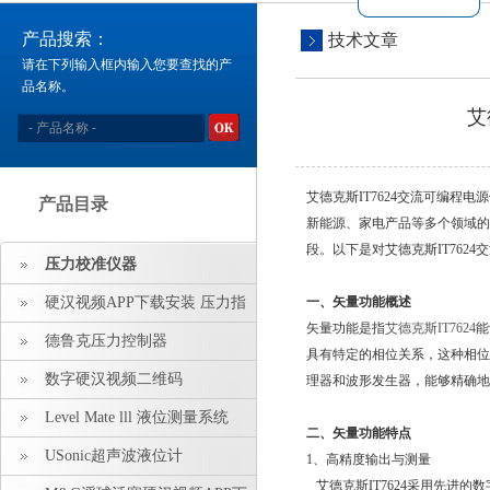
产品搜索：
技术文章
请在下列输入框内输入您要查找的产
品名称。
艾
艾德克斯IT7624交流可编程电
产品目录
新能源、家电产品等多个领域
段。以下是对艾德克斯IT76
压力校准仪器
硬汉视频APP下载安装 压力指
一、矢量功能概述
矢量功能是指
艾德克斯IT7624
能
示仪 压力标准源
德鲁克压力控制器
具有特定的相位关系，这种
数字硬汉视频二维码
理器和波形发生器，能够精确
Level Mate lll 液位测量系统
二、矢量功能特点
USonic超声波液位计
1、高精度输出与测量
艾德克斯IT7624采用先进的数字