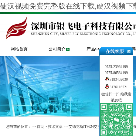
硬汉视频免费完整版在线下载,硬汉视频下载
网站首页
公司简介
产品中心
新闻
0755-23964199
0775-86564199
3183402039
3176116521
微信扫一扫,给我发
消息吧
您当前的位置：>>
首页
>
技术文章
>> 艾德克斯IT7624交流可编程电源供应器矢