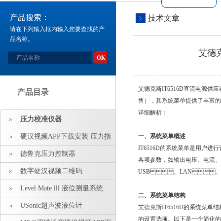
产品搜索：
技术文章
请在下列输入框内输入您要查找的产
品名称。
艾德
艾德克斯IT6516D直流电源
产品目录
售），其系统菜单提供了丰富
详细解析：
压力校准仪器
硬汉视频APP下载安装 压力指
一、系统菜单概述
IT6516D的系统菜单是用户进行
示仪 压力标准源
德鲁克压力控制器
各项参数，如输出电压、
数字硬汉视频二维码
USB、LAN、C
Level Mate lll 液位测量系统
二、系统菜单结构
USonic超声波液位计
艾德克斯
IT6516D
的系统菜单结构清
的设置选项。以下是一个简化的系