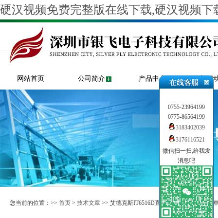
硬汉视频免费完整版在线下载,硬汉视频下载
网站首页
公司简介
产品中心
新闻
0755-23964199
0775-86564199
3183402039
3176116521
微信扫一扫,给我发
消息吧
您当前的位置：>>
首页
>
技术文章
>> 艾德克斯IT6516D直流电源供应器系统