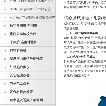
M&G浮球活塞硬汉视频APP下
了传统电容式设备误报率高、维
稳定可靠的测量数据，为工业自
载安装
crystal gaugecalhp压力比较仪
核心测试原理：射
xp2i系列精密数字硬汉视频APP
AMETEK UII射频导纳物位计基于
下载安装
数字多用表 万用表
式测量局限。
（一）三极式导纳测量架构
进口多功能校准仪
UII射频导纳物位计采用“测量极-
干体炉 温度计量炉
环境干扰。设备向测量极施加10M
电缆电容等寄生干扰。当介质接触
材料实验机
这一变化并转化为物位信号，测
（二）动态挂料补偿算法
温度压力电信号测试仪
针对粘性介质挂料导致的误检测问题
号差异，通过工业级MCU芯片
红外热成像仪
算法可在0.2秒内完成信号甄别并屏
其它检测仪器
适配易粘附工况需求。
电子电工仪器
复合材料热补仪
功率硬汉视频下载官网