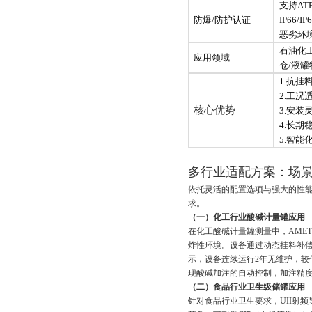
支持
A
防爆
/防护认证
IP66/I
恶劣环
石油化
应用领域
仓
/液罐
1.抗挂
2.工况适
核心优势
3.安装
4.长期
5.智能
多行业适配方案：
依托灵活的配置选项与强大的性能优势
求。
（一）化工行业酸碱计量罐应用
在化工酸碱计量罐测量中，AME
炸性环境。设备通过动态挂料补
示，设备连续运行2年无维护，
现酸碱加注的自动控制，加注精度提升
（二）食品行业卫生级储罐应用
针对食品行业卫生要求，UII射