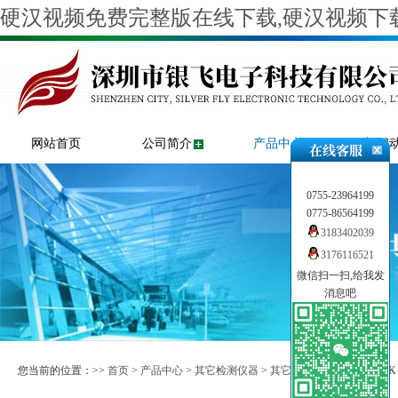
硬汉视频免费完整版在线下载,硬汉视频下载
网站首页
公司简介
产品中心
新闻
0755-23964199
0775-86564199
3183402039
3176116521
微信扫一扫,给我发
消息吧
您当前的位置：>>
首页
>
产品中心
>
其它检测仪器
>
其它检测仪表
>> AMETE