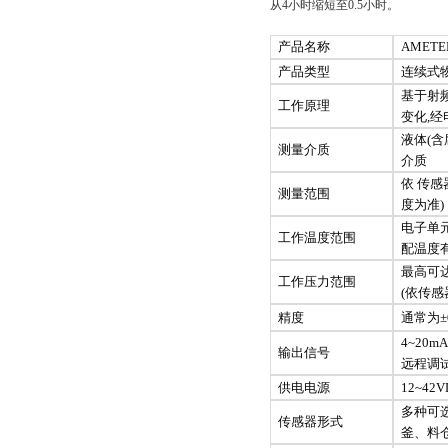
从4小时缩短至0.5小时。
产品名称
AMETE
产品类型
连续式
基于射
工作原理
变化
,
液体
(含
测量介质
介质
依
传感
测量范围
度为准
)
电子单
工作温度范围
配温度
最高可
工作压力范围
(依传感
精度
通常为
4~20
输出信号
远程调
供电电源
12~42
多种可
传感器形式
釜、