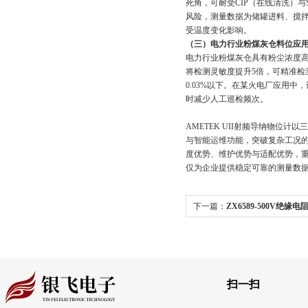
死角，可耐受CIP（在线清洗）
风险，测量数据为储罐进料
受温度变化影响。
（三）电力行业粉煤灰仓料位应
电力行业粉煤灰仓具有粉尘浓度高、
将检测灵敏度提升5倍，可精准检测料
0.03%以下。在某火电厂应用中
时减少人工巡检频次。
AMETEK UII射频导纳物位计以
与智能运维功能，突破复杂工况的应
度优势、维护优势与适配优势
仅为企业提供稳定可靠的测量数据
下一篇：
ZX6589-500V绝缘
:
AMETEK UV 射频 导纳物位计
扫一扫