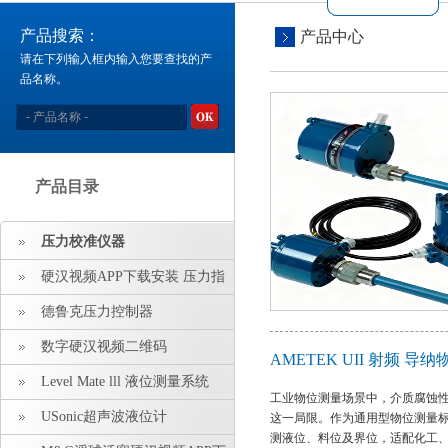
产品搜索：
产品中心
请在下列输入框内输入您要查找的产
品名称。
产品目录
压力校准仪器
硬汉视频APP下载安装 压力指
示仪 压力标准源
德鲁克压力控制器
数字硬汉视频二维码
AMETEK UII 射频 
Level Mate lll 液位测量系统
工业物位测量场景中，介质腐蚀
USonic超声波液位计
这一局限。作为通用型物位测量标杆
测液位、料位及界位，适配化