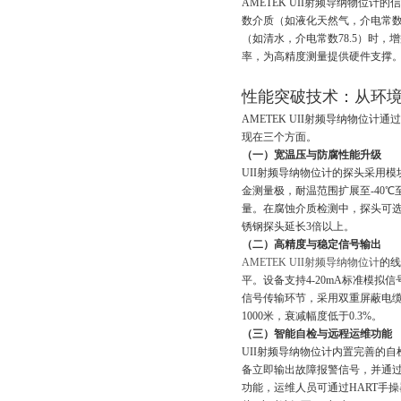
AMETEK UII射频导纳物位
数介质（如液化天然气，介电常数
（如清水，介电常数78.5）时
率，为高精度测量提供硬件支撑
性能突破技术：
AMETEK UII射频导纳物位计
现在三个方面。
（一）宽温压与防腐性能升级
UII射频导纳物位计的探头采用模块
金测量极，耐温范围扩展至-40℃至
量。在腐蚀介质检测中，探
锈钢探头延长3倍以上。
（二）高精度与稳定信号输出
AMETEK UII射频导纳物位计
的线
平。设备支持4-20mA标准模拟
信号传输环节，采用双重屏蔽电
1000米，衰减幅度低于0.3%。
（三）智能自检与远程运维功能
UII射频导纳物位计内置完善的自检系统
备立即输出故障报警信号，并通过
功能，运维人员可通过HART