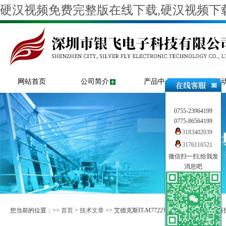
硬汉视频免费完整版在线下载,硬汉视频下载
网站首页
公司简介
产品中心
新闻
0755-23964199
0775-86564199
3183402039
3176116521
微信扫一扫,给我发
消息吧
您当前的位置：>>
首页
>
技术文章
>> 艾德克斯IT-M7722可编程交流电源供应