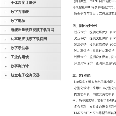
接口类型：用户可自行选配RS
干体温度计量炉
部模拟量和IO等多种通讯方式，
数字万用表
数据保存与导出：支持通过前置
数字电源
四、保护与安全性
电能质量硬汉视频下载官网
过压保护：提供过压保护（OVP
欠压保护：提供欠压保护（UVP
功率硬汉视频下载官网
过流保护：提供过流保护（OCP
数字示波器
过功率保护：提供过功率保护（
工业内窥镜
过温保护：监测设备温度，防
风扇失常保护：监测风扇运行状态
数字测力计
航空电子检测仪器
五、其他特性
List模式：模拟市电再现功能
小型化设计：采用½1U小型化设计
内置功率表：内置交流功率表
率、功率因素等，节省了外
多台并联：支持多台设备并联
IT-M7723/IT-M7724等型