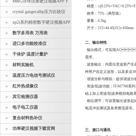
M&G浮球活塞硬汉视频APP下
精度：±(0.25%×VAC+0.25
载安装
crystal gaugecalhp压力比较仪
效率：75%（典型值）
重量：4.5kg
xp2i系列精密数字硬汉视频APP
尺寸：215×44.45(1U)
下载安装
数字多用表 万用表
二、输出特性
进口多功能校准仪
输出模式：可实现AC
干体炉 温度计量炉
需求。
波形输出：内置任意波形产生器
材料实验机
种用户自定义波形，以及多达30
温度压力电信号测试仪
谐波分析与模拟：提供谐波
红外热成像仪
突波/陷波功能：IT-M77
础上加上突波/陷波来模拟电路系统
其它检测仪器
相位调节：可设置输出波形起始
电子电工仪器
电流冲击测试及各类整流器等。
复合材料热补仪
功率硬汉视频下载官网
三、接口与通讯