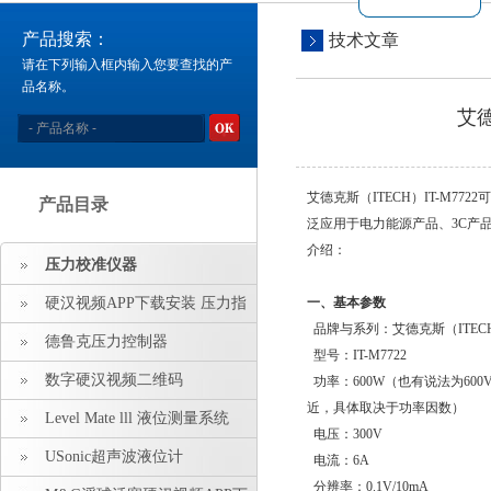
产品搜索：
技术文章
请在下列输入框内输入您要查找的产
品名称。
艾德
艾德克斯（ITECH）IT-M77
产品目录
泛应用于电力能源产品、3C产品
介绍：
压力校准仪器
硬汉视频APP下载安装 压力指
一、基本参数
品牌与系列：艾德克斯（ITECH）
示仪 压力标准源
德鲁克压力控制器
型号：
IT-M7722
数字硬汉视频二维码
功率：600W（也有说法为6
近，具体取决于功率因数）
Level Mate lll 液位测量系统
电压：300V
USonic超声波液位计
电流：6A
分辨率：0.1V/10mA