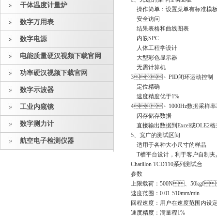
干体温度计量炉
操作简单：设置菜单有标准模
安全访问
数字万用表
结果表格和曲线图表
内嵌SPC
数字电源
人体工程学设计
电能质量硬汉视频下载官网
大型彩色显示器
无需计算机
功率硬汉视频下载官网
3、PID闭环运动控制
定位精确
数字示波器
速度精度优于1%
4、1000Hz数据采样率
工业内窥镜
闪存储存数据
数字测力计
直接输出数据到Excel或OLE2格
5、宽广的测试区间
航空电子检测仪器
适用于各种大小尺寸的样品
T槽平台设计，利于客户自制
Chatillon TCD110系列测试台
参数
上限载荷：500N、50kgf
速度范围：0.01-510mm/min
回程速度：用户在速度范围内设
速度精度：满量程1%