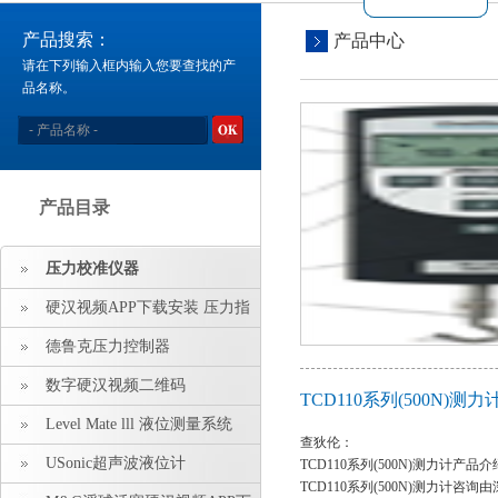
产品搜索：
产品中心
请在下列输入框内输入您要查找的产
品名称。
产品目录
压力校准仪器
硬汉视频APP下载安装 压力指
示仪 压力标准源
德鲁克压力控制器
数字硬汉视频二维码
TCD110系列(500N)测力
Level Mate lll 液位测量系统
查狄伦：
USonic超声波液位计
TCD110系列(500N)测力计产品介
TCD110系列(500N)测力计咨询