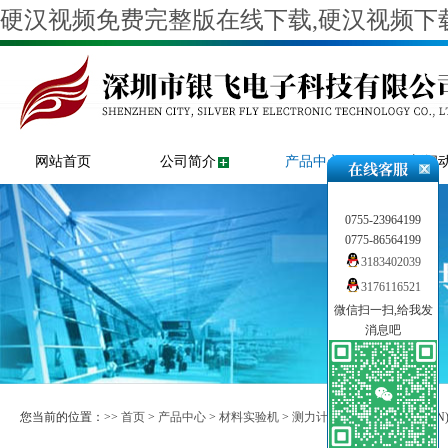
硬汉视频免费完整版在线下载,硬汉视频下载
网站首页
公司简介
产品中心
新闻
0755-23964199
0775-86564199
3183402039
3176116521
微信扫一扫,给我发
消息吧
您当前的位置：>>
首页
>
产品中心
>
材料实验机
>
测力计
>> TCD110系列(500N