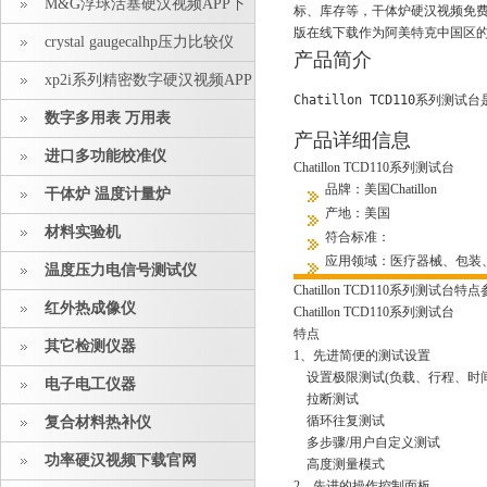
M&G浮球活塞硬汉视频APP下
标、库存等，干体炉硬汉
版在线下载作为阿美特克中国区的产品
载安装
crystal gaugecalhp压力比较仪
产品简介
xp2i系列精密数字硬汉视频APP
Chatillon TCD110系列测试
下载安装
数字多用表 万用表
产品详细信息
进口多功能校准仪
Chatillon TCD110系列测试台
品牌：美国Chatillon
干体炉 温度计量炉
产地：美国
材料实验机
符合标准：
应用领域：医疗器械、包装
温度压力电信号测试仪
Chatillon TCD
110系列测试台
特点
红外热成像仪
Chatillon TCD110系列测试台
特点
其它检测仪器
1、先进简便的测试设置
设置极限测试(负载、行程、时
电子电工仪器
拉断测试
循环往复测试
复合材料热补仪
多步骤/用户自定义测试
功率硬汉视频下载官网
高度测量模式
2、先进的操作控制面板