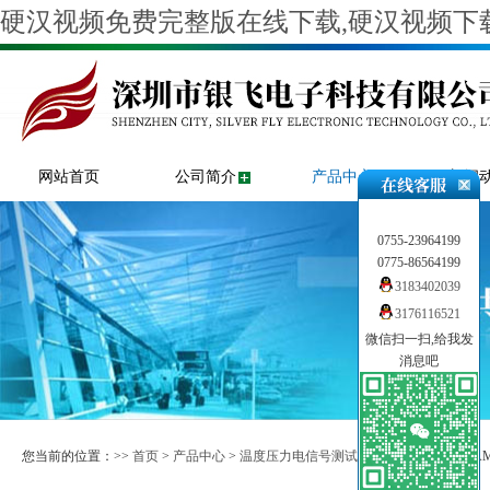
硬汉视频免费完整版在线下载,硬汉视频下载
网站首页
公司简介
产品中心
新闻
0755-23964199
0775-86564199
3183402039
3176116521
微信扫一扫,给我发
消息吧
您当前的位置：>>
首页
>
产品中心
>
温度压力电信号测试仪
>
压力校验仪
>> A