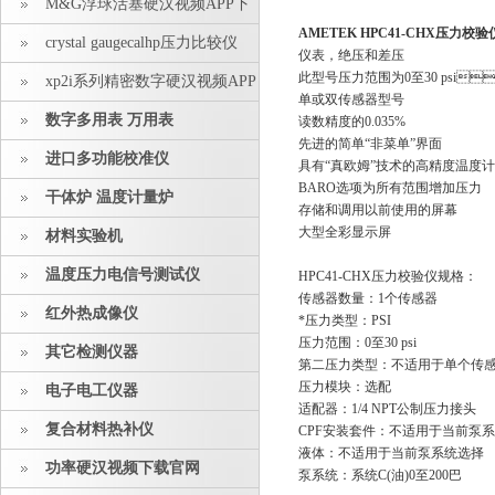
M&G浮球活塞硬汉视频APP下
AMETEK HPC41-CHX压力校验
载安装
crystal gaugecalhp压力比较仪
仪表，绝压和差压
此型号压力范围为0至30 psi
xp2i系列精密数字硬汉视频APP
单或双传感器型号
下载安装
数字多用表 万用表
读数精度的0.035%
先进的简单“非菜单”界面
进口多功能校准仪
具有“真欧姆”技术的高精度温度计
BARO选项为所有范围增加压力
干体炉 温度计量炉
存储和调用以前使用的屏幕
大型全彩显示屏
材料实验机
温度压力电信号测试仪
HPC41-CHX压力校验仪规格：
传感器数量：1个传感器
红外热成像仪
*压力类型：PSI
压力范围：0至30 psi
其它检测仪器
第二压力类型：不适用于单个传
压力模块：选配
电子电工仪器
适配器：1/4 NPT公制压力接头
复合材料热补仪
CPF安装套件：不适用于当前泵
液体：不适用于当前泵系统选择
功率硬汉视频下载官网
泵系统：系统C(油)0至200巴