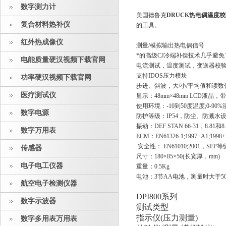
数字测力计
美国德鲁克
DRUCK热电偶温度
复合材料热补仪
的工具。
红外热成像仪
测量/模拟输出
热电偶
信号
*的高级CJ冷端补偿技术几乎避免
电能质量硬汉视频下载官网
电流测试，温度测试，变送器校
支持IDOS压力模块
功率硬汉视频下载官网
步进、斜波，大/小/平均值和读
医疗测试仪
显示：48mm×48mm LCD液晶，
使用环境：-10到50度温度;0-90
数字电源
防护等级：IP54，防尘、防溅水
振动：DEF STAN 66-31，8.81和8.4
数字万用表
ECM：EN61326-1;1997+A1;1998+
安全性： EN61010;2001，SEP
传感器
尺寸：180×85×50(长宽厚，mm)
电子电工仪器
重量：0.5Kg
电池：3节AA电池，测量时大于5
航空电子检测仪器
DPI800系列
数字示波器
测试类型
指示仪(压力测量)
数字多用表万用表