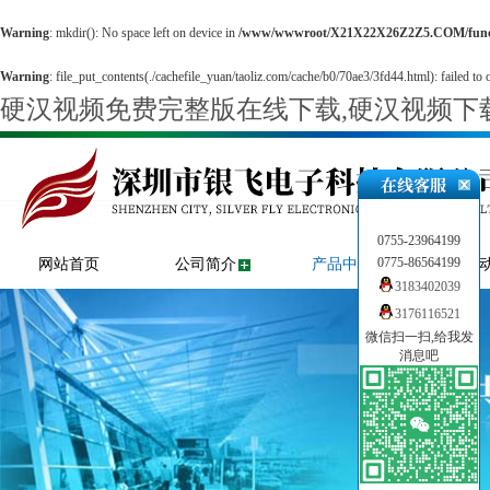
Warning
: mkdir(): No space left on device in
/www/wwwroot/X21X22X26Z2Z5.COM/fun
Warning
: file_put_contents(./cachefile_yuan/taoliz.com/cache/b0/70ae3/3fd44.html): failed to 
硬汉视频免费完整版在线下载,硬汉视频下载
0755-23964199
0775-86564199
网站首页
公司简介
产品中心
新闻
3183402039
3176116521
微信扫一扫,给我发
消息吧