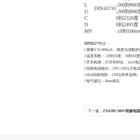
L
-200到900
DIN43710
U
-200到600
C
0到2320度
D
0到2495度
MV
-10到100m
DPI822
*特点：
l 测量0-55.000mA，精度为读数的
l 温度系数：-10到10度，30到50度，
l 开关检测：打开和闭合，2mA电
l 回路电源输出：24V±10%(大电流
l Hart回路电阻：250Ω(菜单选择)
l 电气插孔：4mm插孔
下一篇：
ZX6589-500V绝缘
特克CTC-660A温度校验仪