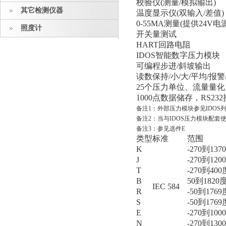
校验仪(测量/模拟输出)
其它检测仪器
温度显示仪(双输入/差值)
0-55MA测量(提供24V电源
照度计
开关量测试
HART回路电阻
IDOS智能数字压力模块
可编程步进/斜坡输出
读数保持/小/大/平均/报警
25个压力单位、流量量
1000点数据储存，RS23
备注1：外部压力模块参见IDOS
备注2：当与IDOS压力模块配套
备注3：参见选件E
类型
标准
范围
K
-270到137
J
-270到120
T
-270到400
B
50到1820
IEC 584
R
-50到1769
S
-50到1769
E
-270到100
N
-270到130