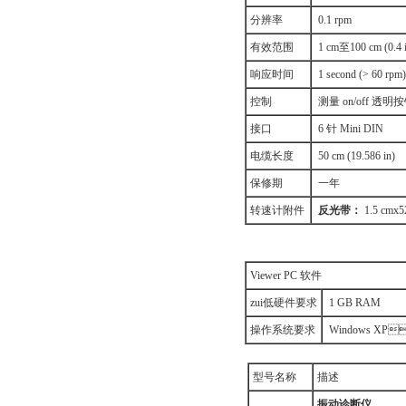
分辨率
0.1 rpm
有效范围
1 cm至100 cm (0.4 
响应时间
1 second (> 60 rpm)
控制
测量 on/off 透明
接口
6 针 Mini DIN
电缆长度
50 cm (19.586 in)
保修期
一年
转速计附件
反光带：
1.5 cmx52
Viewer PC 软件
zui低硬件要求
1 GB RAM
操作系统要求
Windows XP
型号名称
描述
振动诊断仪