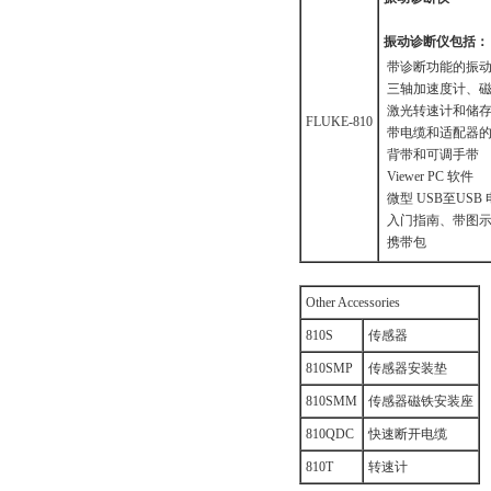
振动诊断仪包括：
带诊断功能的振
三轴加速度计
激光转速计和储
FLUKE-810
带电缆和适配器
背带和可调手带
Viewer PC 软件
微型 USB至USB
入门指南、带
携带包
Other Accessories
810S
传感器
810SMP
传感器安装垫
810SMM
传感器磁铁安装座
810QDC
快速断开电缆
810T
转速计