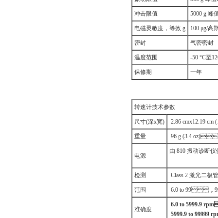
冲击限值
5000 g 峰
电磁灵敏度，等效 g
100 μg/高
密封
气密密封
温度范围
-50 °C至12
保修期
一年
转速计技术参数
尺寸(深x宽)
2.86 cmx12.19 cm (1
重量
96 g (3.4 oz
由 810 振动诊断
电源
检测
Class 2 激光二极
范围
6.0 to 99，9
6.0 to 5999.9 
准确度
5999.9 to 9999