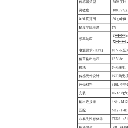
传感器类型
加速度计
灵敏度
100mV/g 
加速度范围
80 g 峰值
幅度非线性度
1%
Z
频率响应
X，
电源要求 (IEPE)
18 V dc
偏置输出电压
12 V dc
接地
外壳接地
传感元件设计
PZT 陶瓷
外壳材料
316L 不锈
安装
10-32 内
输出连接器
4 针，M12
匹配
M12 - F4D
非易失性存储器
TEDS 145
振动限值
500 g 峰值