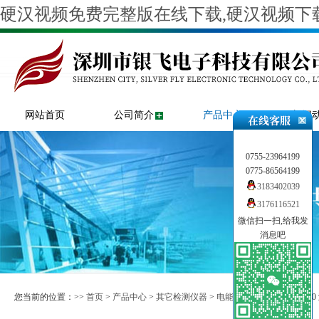
硬汉视频免费完整版在线下载,硬汉视频下载
网站首页
公司简介
产品中心
新闻
0755-23964199
0775-86564199
3183402039
3176116521
微信扫一扫,给我发
消息吧
您当前的位置：>>
首页
>
产品中心
>
其它检测仪器
>
电能质量分析
>> Fluke 8