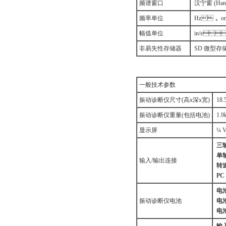
频谱窗口
汉宁窗 (Hann
频率单位
Hz， o
幅值单位
in/s
非易失性存储器
SD 微型存储
一般技术参数
振动诊断仪尺寸(高x深x宽)
18.
振动诊断仪重量(包括电池)
1.9
显示屏
¼ V
三轴
单轴
输入/输出连接
转速
PC 
电池
振动诊断仪电池
电池
电池