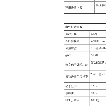
易懂的结论
详细诊断内容
电气技术参数
量程变换
自动
A/D 转换器
4 通道，24
可用带宽
2Hz至20kH
抽样
51.2Hz
自动配置的抗混叠
数字信号处理功能
2.5kHz至50k
振动诊断仪采样率
动态范围
128 dB
信噪比
100 dB
FFT 分辨率
800 线