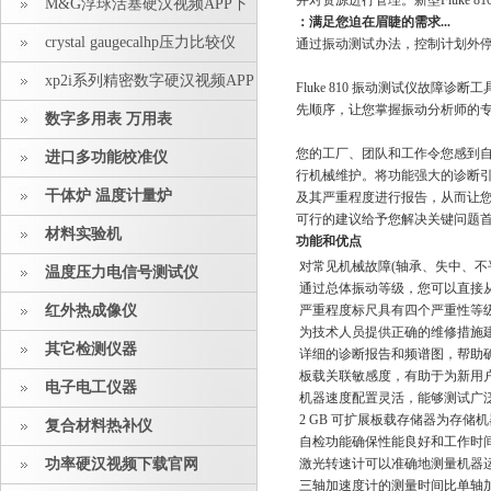
并对资源进行管理。新型Flu
M&G浮球活塞硬汉视频APP下
：满足您迫在眉睫的需求...
载安装
crystal gaugecalhp压力比较仪
通过振动测试办法，控制计划外停机
xp2i系列精密数字硬汉视频APP
Fluke 810 振动测试仪故障诊
先顺序，让您掌握振动分析师的专业技
下载安装
数字多用表 万用表
您的工厂、团队和工作令您感到自
进口多功能校准仪
行机械维护。将功能强大的诊
干体炉 温度计量炉
及其严重程度进行报告，从而让
可行的建议给予您解决关键问题首先需
材料实验机
功能和优点
对常见机械故障(轴承、失中、不
温度压力电信号测试仪
通过总体振动等级，您可以
红外热成像仪
严重程度标尺具有四个严重性等级
为技术人员提供正确的维修措施
其它检测仪器
详细的诊断报告和频谱图，帮助
板载关联敏感度，有助于为
电子电工仪器
机器速度配置灵活，能够测试广泛的
2 GB 可扩展板载存储器为存储
复合材料热补仪
自检功能确保性能良好和工作时
功率硬汉视频下载官网
激光转速计可以准确地测量机器运
三轴加速度计的测量时间比单轴加速