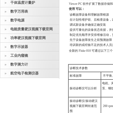
干体温度计量炉
Viewer PC 软件扩展了数据存
使用 可以：
数字万用表
诊断故障设备和理解故障根源
在计划性维护前、后检查设备
数字电源
调试新设备并确保正确安装
电能质量硬汉视频下载官网
提供可量化的设备状态依据
制定优先顺序并安排维修活动
功率硬汉视频下载官网
先于设备故障发生之前预测故障
培训新的或经验不足的技术人员
数字示波器
全新的 Fluke 810 可通过以
工业内窥镜
数字测力计
诊断技术参数
航空电子检测仪器
标准故障
不平衡
电机、
振动诊断仪可以分析
泵
振动诊断仪/振动硬汉
视频下载官网转速范
200 rpm
围