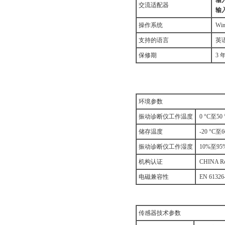
输入
交流适配器
输入
操作系统
Win
支持的语言
英语
保修期
3 
环境参数
振动诊断仪工作温度
0 °C至50 
储存温度
-20 °C至60
振动诊断仪工作湿度
10%至95
机构认证
CHINA
电磁兼容性
EN 613
传感器技术参数